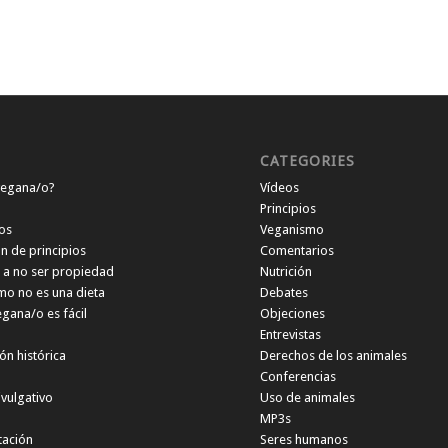
CATEGORIES
vegana/o?
Vídeos
Principios
os
Veganismo
n de principios
Comentarios
 a no ser propiedad
Nutrición
mo no es una dieta
Debates
gana/o es fácil
Objeciones
Entrevistas
ón histórica
Derechos de los animales
Conferencias
ivulgativo
Uso de animales
MP3s
tación
Seres humanos