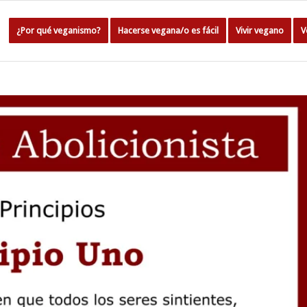
¿Por qué veganismo?
Hacerse vegana/o es fácil
Vivir vegano
V