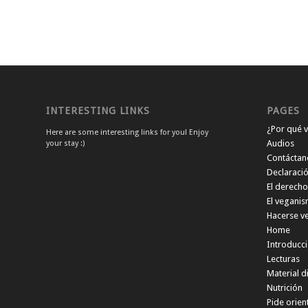
INTERESTING LINKS
PAGES
¿Por qué 
Here are some interesting links for you! Enjoy
Audios
your stay :)
Contáctan
Declaració
El derecho
El veganis
Hacerse ve
Home
Introducci
Lecturas
Material d
Nutrición
Pide orien