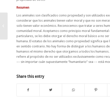
Resumen
Los animales son clasificados como propiedad y son utilizados 
considerar que los animales tienen valor moral y que no son meras
Commentary #1:
solo tienen valor económico. Reconocemos que tratar a seres hu
Vegetarianism as a
comunidad moral. Aceptamos como principio moral fundamental qu
“Gateway” to Veganism?
particulares, se les debe otorgar el derecho moral básico a no ser
humana. El estatus de los animales como propiedad significa que
en sentido contrario. No hay forma de distinguir a los humanos de 
humanos el mismo derecho que otorgamos a todos los humanos. Ne
refiere al propósito de no ser utilizados exclusivamente como rec
–– sin importar cuán supuestamente “humanitario” sea –– está mor
Share this entry