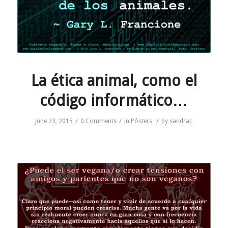
La ética animal, como el
código informático…
/
/
/
June 23, 2015
0 Comments
in
Pósters
by
sandrac