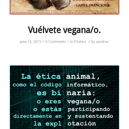
Vuélvete vegana/o.
/
/
/
June 23, 2015
0 Comments
in
Pósters
by
sandrac