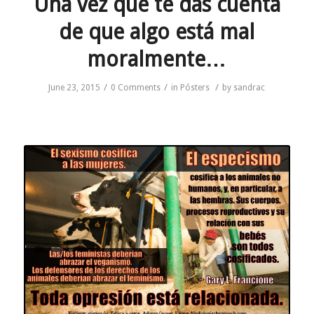
Una vez que te das cuenta
de que algo está mal
moralmente…
/
/
/
June 23, 2015
0 Comments
in
Pósters
by
sandrac