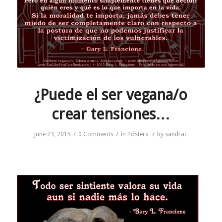
¿Puede el ser vegana/o
crear tensiones…
/
/
/
June 23, 2015
0 Comments
in
Pósters
by
sandrac