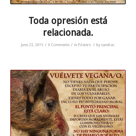
Toda opresión está
relacionada.
/
/
/
June 23, 2015
0 Comments
in
Pósters
by
sandrac