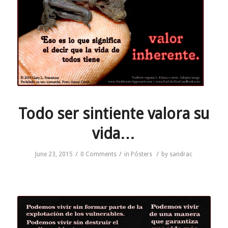
Todo ser sintiente valora su
vida…
/
/
/
June 23, 2015
0 Comments
in
Pósters
by
sandrac