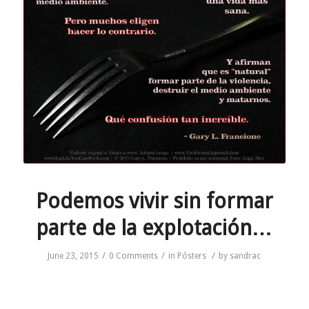
Podemos vivir sin formar
parte de la explotación…
/
/
/
June 23, 2015
0 Comments
in
Pósters
by
sandrac