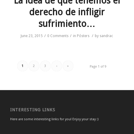
La idea de que tenemos el
derecho de infligir
sufrimiento…
/
/
/
June 23, 2015
0 Comments
in
Pósters
by
sandrac
1
2
3
›
»
Page 1 of 9
INTERESTING LINKS
Here are some interesting links for you! Enjoy your stay :)