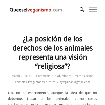
¿La posición de los
derechos de los animales
representa una visión
“religiosa”?
/
/
March 9, 2015
0 Comments
in
Objeciones
,
Derechos de los
/
animales
,
Preguntas frecuentes
by
vguihan@gmail.com
No, no necesariamente, aunque la idea de que no
debemos tratar a los animales como cosas
ciertamente está presente en algunos sistemas