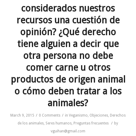
considerados nuestros
recursos una cuestión de
opinión? ¿Qué derecho
tiene alguien a decir que
otra persona no debe
comer carne u otros
productos de origen animal
o cómo deben tratar a los
animales?
/
/
March 9, 2015
0 Comments
in
Veganismo
,
Objeciones
,
Derechos
/
de los animales
,
Seres humanos
,
Preguntas frecuentes
by
vguihan@gmail.com